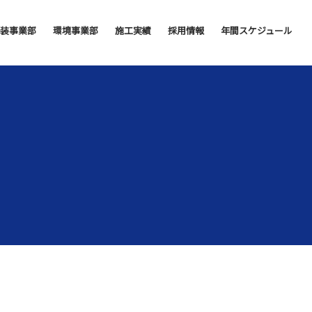
装事業部
環境事業部
施工実績
採用情報
年間スケジュール