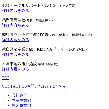
七福トータルサポートビル
-外装（メース工事）-
詳細内容をみる
鳴門高等学校
-内装（耐震天井）-
詳細内容をみる
徳島県立中央武道館剣道場
-内装（鋼製床・地震対策天井）-
詳細内容をみる
徳島経済産業会館（KIZUNAプラザ）
-外装（PC版）-
詳細内容をみる
木屋平地区複合施設
-環境（鋼管杭）-
詳細内容をみる
TOP
CONTACT US
お問い合わせはこちら
会社案内
内装事業部
外装事業部